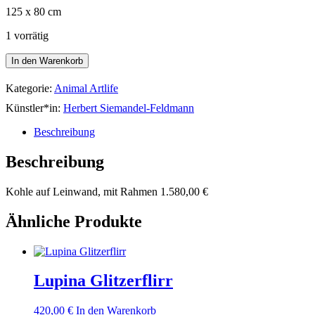
125 x 80 cm
1 vorrätig
Gorilla
In den Warenkorb
III
Menge
Kategorie:
Animal Artlife
Künstler*in:
Herbert Siemandel-Feldmann
Beschreibung
Beschreibung
Kohle auf Leinwand, mit Rahmen 1.580,00 €
Ähnliche Produkte
Lupina Glitzerflirr
420,00
€
In den Warenkorb