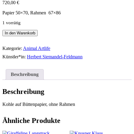
720,00
€
Papier 50×70, Rahmen 67×86
1 vorrätig
Elefant
In den Warenkorb
50/65
Menge
Kategorie:
Animal Artlife
Künstler*in:
Herbert Siemandel-Feldmann
Beschreibung
Beschreibung
Kohle auf Büttenpapier, ohne Rahmen
Ähnliche Produkte