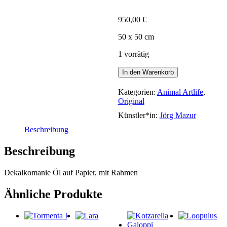
950,00
€
50 x 50 cm
1 vorrätig
Mr.
In den Warenkorb
Goldfish
and
Kategorien:
Animal Artlife
,
his
Original
Universe
Künstler*in:
Jörg Mazur
Menge
Beschreibung
Beschreibung
Dekalkomanie Öl auf Papier, mit Rahmen
Ähnliche Produkte